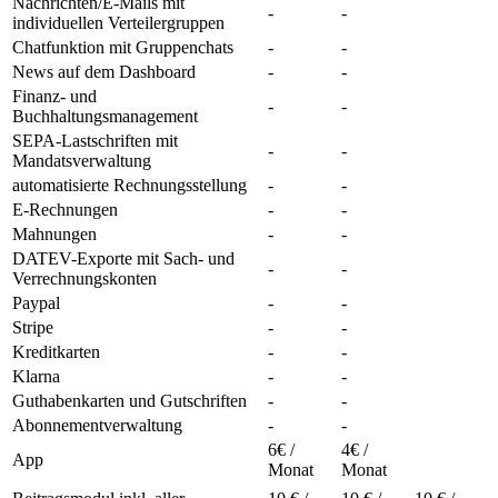
Nachrichten/E-Mails mit
-
-
individuellen Verteilergruppen
Chatfunktion mit Gruppenchats
-
-
News auf dem Dashboard
-
-
Finanz- und
-
-
Buchhaltungsmanagement
SEPA-Lastschriften mit
-
-
Mandatsverwaltung
automatisierte Rechnungsstellung
-
-
E-Rechnungen
-
-
Mahnungen
-
-
DATEV-Exporte mit Sach- und
-
-
Verrechnungskonten
Paypal
-
-
Stripe
-
-
Kreditkarten
-
-
Klarna
-
-
Guthabenkarten und Gutschriften
-
-
Abonnementverwaltung
-
-
6€ /
4€ /
App
Monat
Monat